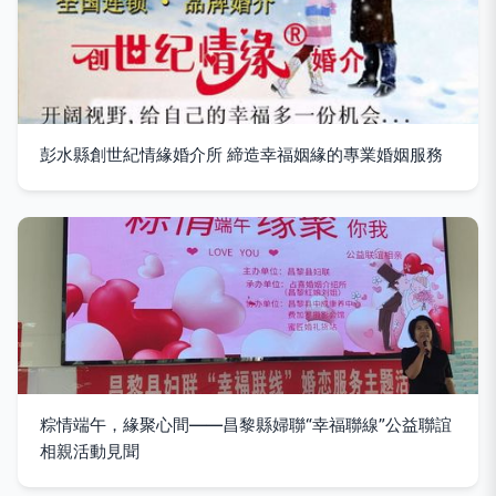
彭水縣創世紀情緣婚介所 締造幸福姻緣的專業婚姻服務
粽情端午，緣聚心間——昌黎縣婦聯“幸福聯線”公益聯誼
相親活動見聞