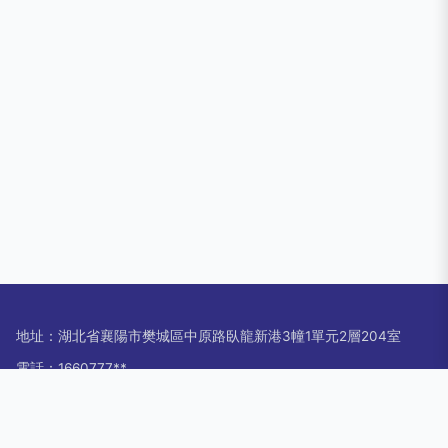
地址：湖北省襄陽市樊城區中原路臥龍新港3幢1單元2層204室
電話：1660777**
Copyright © 2026
www.gzyingchuang.com.cn
婚姻服務
襄陽小