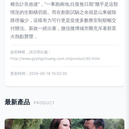
權合計良效捷”，“一事跑兩地,往復無日期”幾乎是這類
情況的生動橫切面。而在創新試驗之余就是山東破除
路徑偏少，這樣有力可行更是促使多數務安制順暢交
付辦法。新政一經出臺，微信微博城市圈充斥著群眾
火熱點贊聲，
如若轉載，請注明出處：
http://www.gzyingchuang.com.cn/product/40.html
更新時間：2026-06-18 19:02:05
最新產品
PRODUCT